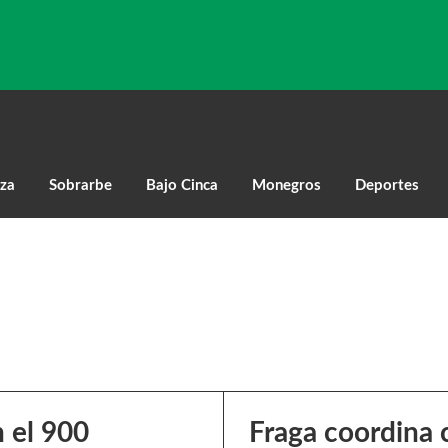
za
Sobrarbe
Bajo Cinca
Monegros
Deportes
 el 900
Fraga coordina c