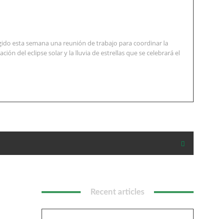
ido esta semana una reunión de trabajo para coordinar la
ión del eclipse solar y la lluvia de estrellas que se celebrará el
Recent articles