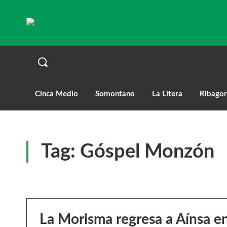
Cinca Medio
Somontano
La Litera
Ribagor
Tag:
Góspel Monzón
La Morisma regresa a Aínsa en