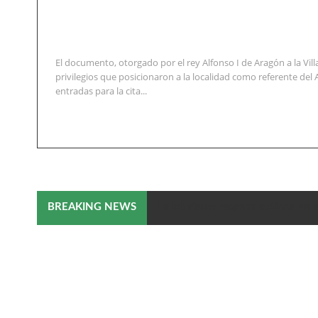
El documento, otorgado por el rey Alfonso I de Aragón a la Vil
privilegios que posicionaron a la localidad como referente del
entradas para la cita...
La Morisma regresa a Aínsa en e
BREAKING NEWS