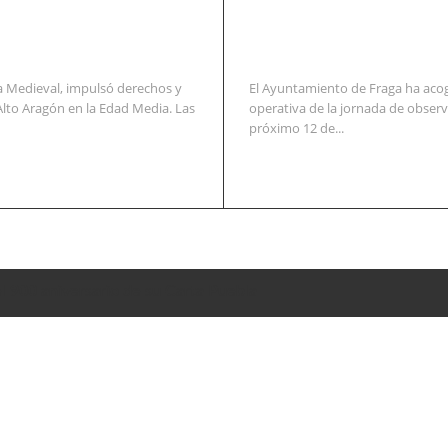
la Medieval, impulsó derechos y
El Ayuntamiento de Fraga ha acog
 Alto Aragón en la Edad Media. Las
operativa de la jornada de observac
próximo 12 de...
l 900 aniversario de su Carta Puebla