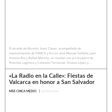
El alcalde de Monzón, Isaac Claver, acompañado de
representantes de SAMCA y Ercros, José Manuel Saldaña, Juan
Antonio Ros y Rafael Mancho, se reunían con el consejero de
Vivienda, Logística y Cohesión Territorial, Octavio López y...
«La Radio en la Calle»: Fiestas de
Valcarca en honor a San Salvador
MÁS CINCA MEDIO
06/08/2026