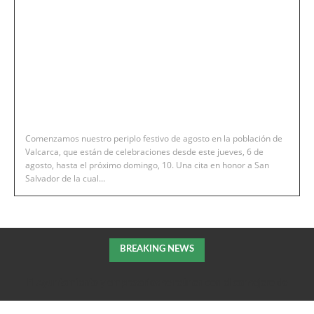
Comenzamos nuestro periplo festivo de agosto en la población de
Valcarca, que están de celebraciones desde este jueves, 6 de
agosto, hasta el próximo domingo, 10. Una cita en honor a San
Salvador de la cual...
BREAKING NEWS
El Ayuntamiento y empresarios se reúnen con el consejero de
Fomento de la DGA para tratar el impulso de La Armentera