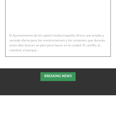
El Ayuntamiento de lal capital mediocinqueña ofrece una amplia y
variada oferta para los montisonenses y los visitantes que durante
estos días buscan un plan para hacer en la ciudad. El castillo, la
catedral, el parque...
BREAKING NEWS
Las pasarelas de Montfalcó cerradas al público tras la tormenta de
la pasada noche