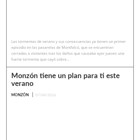
Las tormentas de verano y sus consecuencias ya tienen un primer
episodio en las pasarelas de Montfalcó, que se encuentran
cerradas a visitantes tras los daños que causaba ayer jueves una
fuerte tormenta que cayó sobre...
Monzón tiene un plan para ti este
verano
MONZÓN
07/08/2026