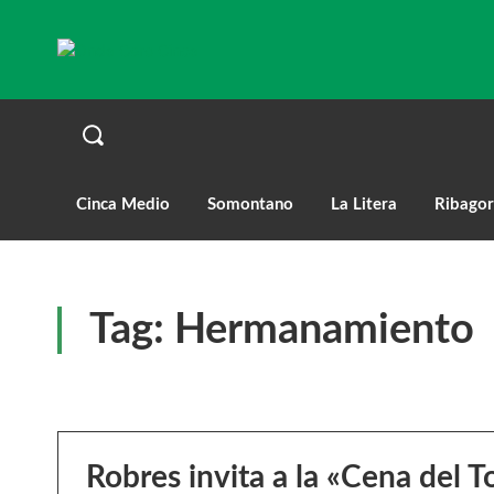
Cinca Medio
Somontano
La Litera
Ribagor
Tag:
Hermanamiento
Robres invita a la «Cena del T