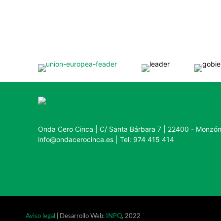
Onda Cero Cinca | C/ Santa Bárbara 7 | 22400 - Monzó
info@ondacerocinca.es | Tel: 974 415 414
Aviso legal
| Desarrollo Web:
INPQ
, 2022