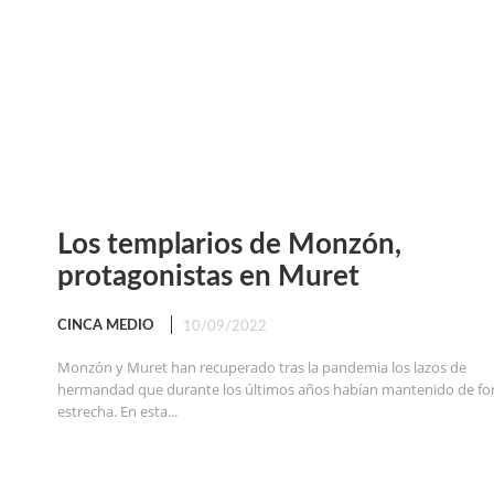
Los templarios de Monzón,
protagonistas en Muret
CINCA MEDIO
10/09/2022
Monzón y Muret han recuperado tras la pandemia los lazos de
hermandad que durante los últimos años habían mantenido de f
estrecha. En esta...