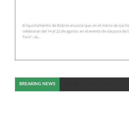
El Ayuntamiento de Robres anuncia que, en el marco de sus fi
celebraran del 14 al 22 de agosto, en el evento de clausura de la
Toro"- se...
Robres invita a la «Cena del Tor
BREAKING NEWS