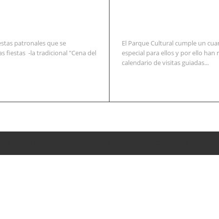
estas patronales que se
El Parque Cultural cumple un cuar
s fiestas -la tradicional "Cena del
especial para ellos y por ello h
calendario de visitas guiadas...
o» a todos aquellos que colaboraron en la extición del incendio