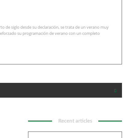
to de siglo desde su declaración, se trata de un verano muy
an reforzado su programación de verano con un completo
Recent articles