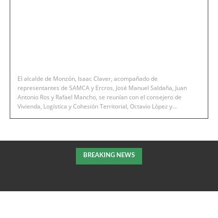
El alcalde de Monzón, Isaac Claver, acompañado de
representantes de SAMCA y Ercros, José Manuel Saldaña, Juan
Antonio Ros y Rafael Mancho, se reunían con el consejero de
Vivienda, Logística y Cohesión Territorial, Octavio López y...
BREAKING NEWS
«PD Rasmia» nos trae esta semana: «Anyos Perdius» de 13 Krauss