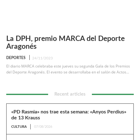
La DPH, premio MARCA del Deporte
Aragonés
DEPORTES
24/11/2023
El diario MARCA celebraba este jueves su segunda Gala de los Premios
del Deporte Aragonés. El evento se desarrollaba en el salón de Actos...
Recent articles
«PD Rasmia» nos trae esta semana: «Anyos Perdius»
de 13 Krauss
CULTURA
07/08/2026