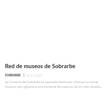
Red de museos de Sobrarbe
SOBRARBE
18/12/2025
La Comarca del Sobrarbe ha apostado fuerte por reforzar su red de
museos, que aglutina a una treintena de espacios de los más variado,...