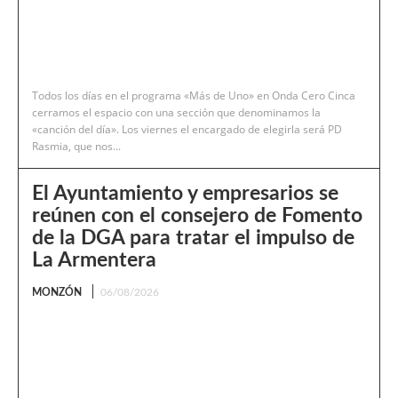
Todos los días en el programa «Más de Uno» en Onda Cero Cinca
cerramos el espacio con una sección que denominamos la
«canción del día». Los viernes el encargado de elegirla será PD
Rasmia, que nos...
El Ayuntamiento y empresarios se
reúnen con el consejero de Fomento
de la DGA para tratar el impulso de
La Armentera
MONZÓN
06/08/2026