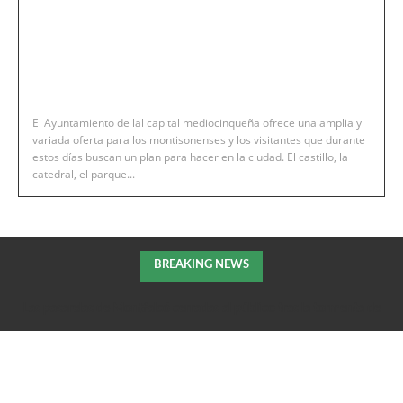
El Ayuntamiento de lal capital mediocinqueña ofrece una amplia y
variada oferta para los montisonenses y los visitantes que durante
estos días buscan un plan para hacer en la ciudad. El castillo, la
catedral, el parque...
BREAKING NEWS
Las pasarelas de Montfalcó cerradas al público tras la tormenta de
la pasada noche