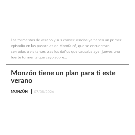
Las tormentas de verano y sus consecuencias ya tienen un primer
episodio en las pasarelas de Montfalcó, que se encuentran
cerradas a visitantes tras los daños que causaba ayer jueves una
fuerte tormenta que cayó sobre...
Monzón tiene un plan para ti este
verano
MONZÓN
07/08/2026