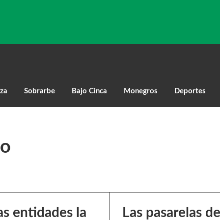
za
Sobrarbe
Bajo Cinca
Monegros
Deportes
mo
as entidades la
Las pasarelas d