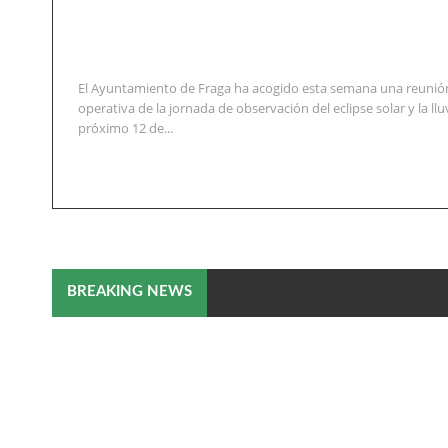
El Ayuntamiento de Fraga ha acogido esta semana una reunión
operativa de la jornada de observación del eclipse solar y la llu
próximo 12 de...
Fraga coordina con las distintas 
BREAKING NEWS