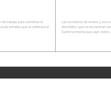
 de trabajo para coordinar la
Las tormentas de verano y sus co
via de estrellas que se celebrará el
Montfalcó, que se encuentran cer
fuerte tormenta que cayó sobre...
entidades la jornada del eclipse solar