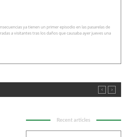
nsecuencias ya tienen un primer episodio en las pasarelas de
radas a visitantes tras los daños que causaba ayer jueves una
Recent articles