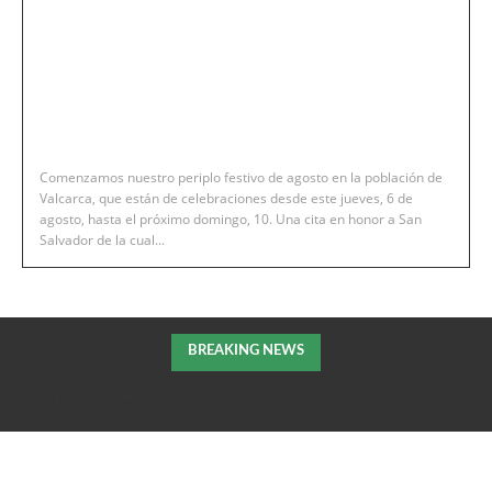
Comenzamos nuestro periplo festivo de agosto en la población de
Valcarca, que están de celebraciones desde este jueves, 6 de
agosto, hasta el próximo domingo, 10. Una cita en honor a San
Salvador de la cual...
BREAKING NEWS
El Ayuntamiento y empresarios se reúnen con el consejero de
Fomento de la DGA para tratar el impulso de La Armentera