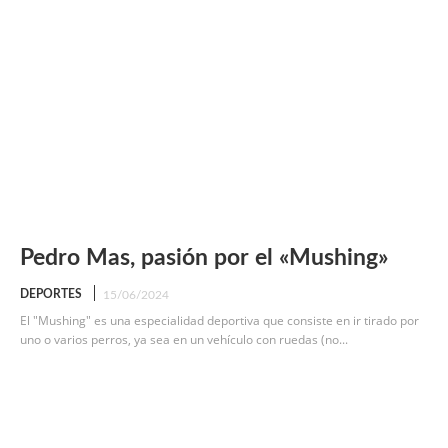
Pedro Mas, pasión por el «Mushing»
DEPORTES
15/06/2024
El "Mushing" es una especialidad deportiva que consiste en ir tirado por
uno o varios perros, ya sea en un vehículo con ruedas (no...