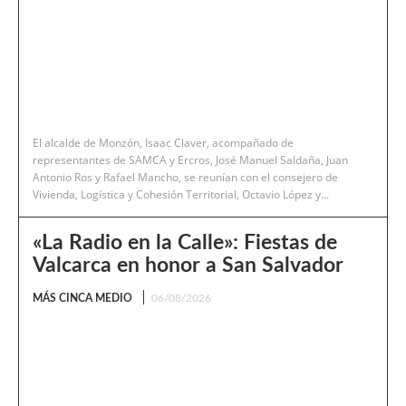
El alcalde de Monzón, Isaac Claver, acompañado de
representantes de SAMCA y Ercros, José Manuel Saldaña, Juan
Antonio Ros y Rafael Mancho, se reunían con el consejero de
Vivienda, Logística y Cohesión Territorial, Octavio López y...
«La Radio en la Calle»: Fiestas de
Valcarca en honor a San Salvador
MÁS CINCA MEDIO
06/08/2026