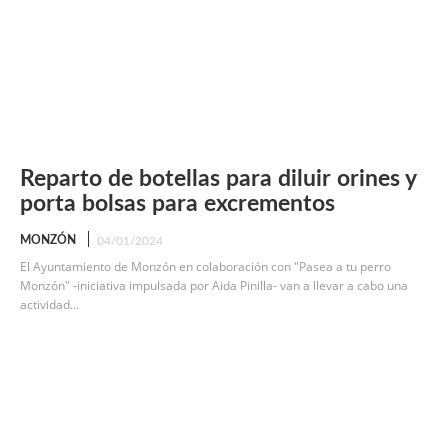
Reparto de botellas para diluir orines y
porta bolsas para excrementos
MONZÓN
04/01/2024
El Ayuntamiento de Monzón en colaboración con "Pasea a tu perro
Monzón" -iniciativa impulsada por Aida Pinilla- van a llevar a cabo una
actividad...