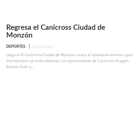
Regresa el Canicross Ciudad de
Monzón
DEPORTES
02/11/2022
Llega el VI Canicross Ciudad de Monzón contra el abandono animal cuyas
inscripciones ya están abiertas. La representante de Canicross Aragón,
Beatriz Gual, y...