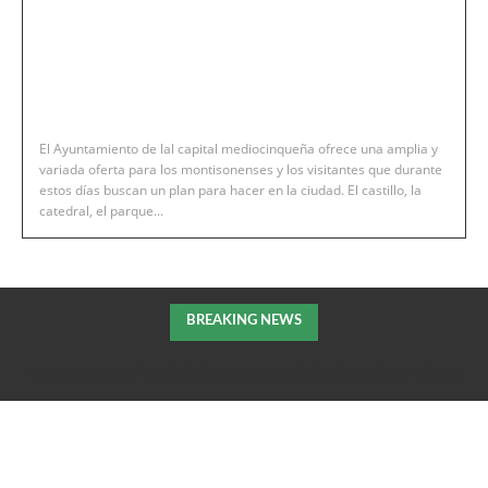
El Ayuntamiento de lal capital mediocinqueña ofrece una amplia y
variada oferta para los montisonenses y los visitantes que durante
estos días buscan un plan para hacer en la ciudad. El castillo, la
catedral, el parque...
BREAKING NEWS
Las pasarelas de Montfalcó cerradas al público tras la tormenta de
la pasada noche