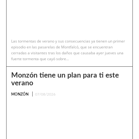
Las tormentas de verano y sus consecuencias ya tienen un primer
episodio en las pasarelas de Montfalcó, que se encuentran
cerradas a visitantes tras los daños que causaba ayer jueves una
fuerte tormenta que cayó sobre...
Monzón tiene un plan para ti este
verano
MONZÓN
07/08/2026