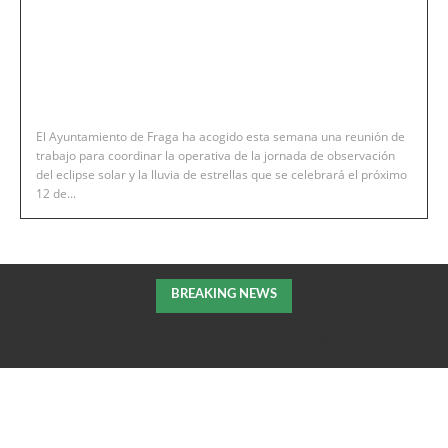
El Ayuntamiento de Fraga ha acogido esta semana una reunión de
trabajo para coordinar la operativa de la jornada de observación
del eclipse solar y la lluvia de estrellas que se celebrará el próximo
12 de...
BREAKING NEWS
La Morisma regresa a Aínsa en el 900 aniversario de su Carta
Puebla