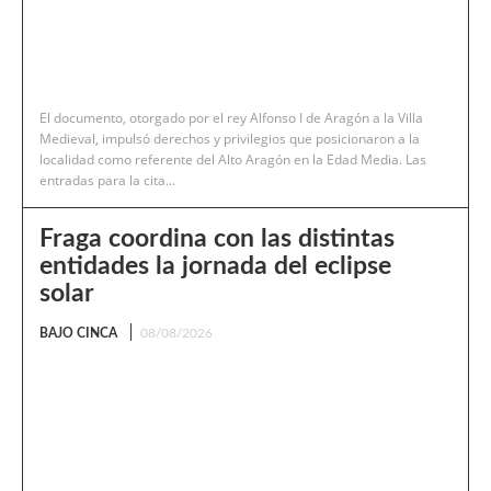
El documento, otorgado por el rey Alfonso I de Aragón a la Villa
Medieval, impulsó derechos y privilegios que posicionaron a la
localidad como referente del Alto Aragón en la Edad Media. Las
entradas para la cita...
Fraga coordina con las distintas
entidades la jornada del eclipse
solar
BAJO CINCA
08/08/2026