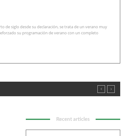
to de siglo desde su declaración, se trata de un verano muy
an reforzado su programación de verano con un completo
Recent articles