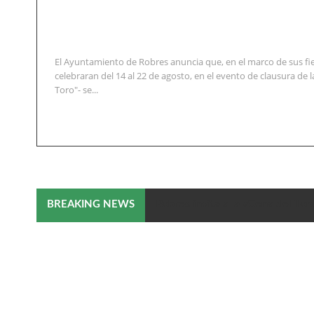
El Ayuntamiento de Robres anuncia que, en el marco de sus fi
celebraran del 14 al 22 de agosto, en el evento de clausura de la
Toro"- se...
Robres invita a la «Cena del Tor
BREAKING NEWS