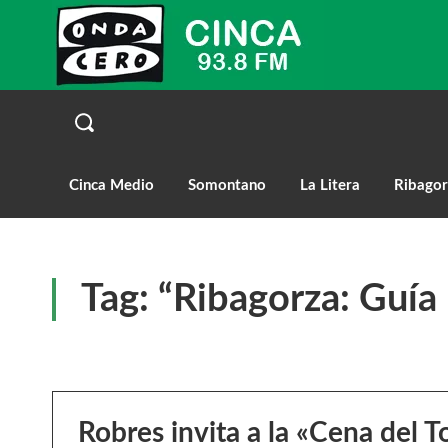
Cinca Medio
Somontano
La Litera
Ribagor
Tag:
“Ribagorza: Guía
Robres invita a la «Cena del T