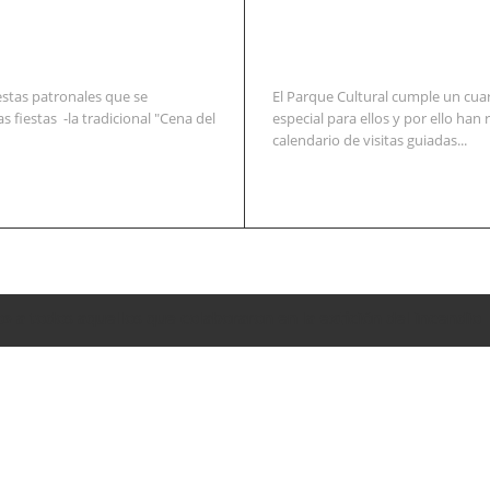
estas patronales que se
El Parque Cultural cumple un cuar
s fiestas -la tradicional "Cena del
especial para ellos y por ello h
calendario de visitas guiadas...
o» a todos aquellos que colaboraron en la extición del incendio