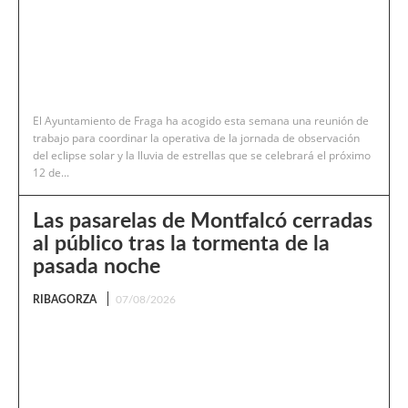
El Ayuntamiento de Fraga ha acogido esta semana una reunión de
trabajo para coordinar la operativa de la jornada de observación
del eclipse solar y la lluvia de estrellas que se celebrará el próximo
12 de...
Las pasarelas de Montfalcó cerradas
al público tras la tormenta de la
pasada noche
RIBAGORZA
07/08/2026