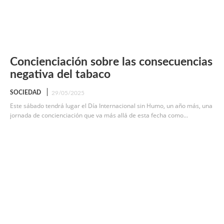
Concienciación sobre las consecuencias
negativa del tabaco
SOCIEDAD
29/05/2025
Este sábado tendrá lugar el Día Internacional sin Humo, un año más, una
jornada de concienciación que va más allá de esta fecha como...