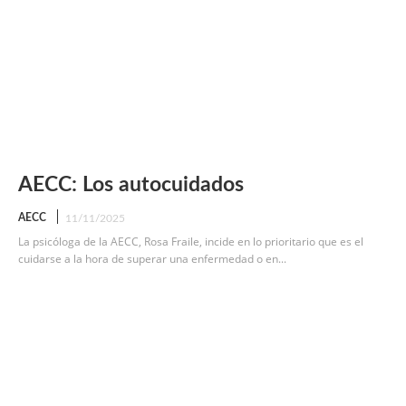
AECC: Los autocuidados
AECC
11/11/2025
La psicóloga de la AECC, Rosa Fraile, incide en lo prioritario que es el
cuidarse a la hora de superar una enfermedad o en...