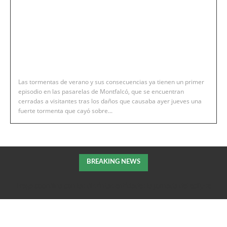
Las tormentas de verano y sus consecuencias ya tienen un primer
episodio en las pasarelas de Montfalcó, que se encuentran
cerradas a visitantes tras los daños que causaba ayer jueves una
fuerte tormenta que cayó sobre...
BREAKING NEWS
Fraga coordina con las distintas entidades la jornada del eclipse
solar