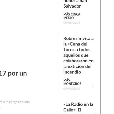
honor a San
Salvador
MÁS CINCA
MEDIO
06/08/2026
Robres invita a
la «Cena del
Toro» a todos
aquellos que
colaboraron en
la extición del
incendio
217 por un
MÁS
MONEGROS
05/08/2026
ve a la carga con sus
«La Radio en la
.
Calle»: El