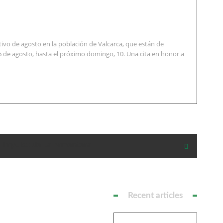
vo de agosto en la población de Valcarca, que están de
6 de agosto, hasta el próximo domingo, 10. Una cita en honor a
l impulso de La Armentera
Recent articles