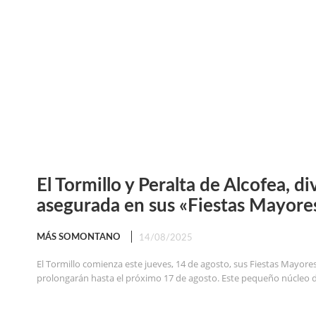
El Tormillo y Peralta de Alcofea, di
asegurada en sus «Fiestas Mayore
MÁS SOMONTANO
14/08/2025
El Tormillo comienza este jueves, 14 de agosto, sus Fiestas Mayore
prolongarán hasta el próximo 17 de agosto. Este pequeño núcleo 