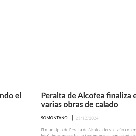
ndo el
Peralta de Alcofea finaliza 
varias obras de calado
SOMONTANO
23/12/2024
El municipio de Peralta de Alcofea cierra el año con m
los últimos meses hasta tres empresas han estado tr