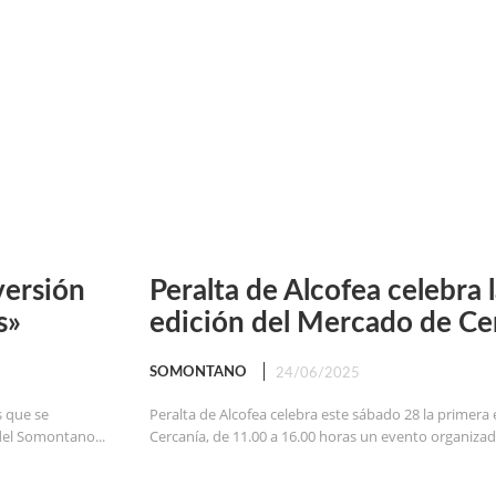
versión
Peralta de Alcofea celebra 
s»
edición del Mercado de Ce
SOMONTANO
24/06/2025
s que se
Peralta de Alcofea celebra este sábado 28 la primera
del Somontano...
Cercanía, de 11.00 a 16.00 horas un evento organizado