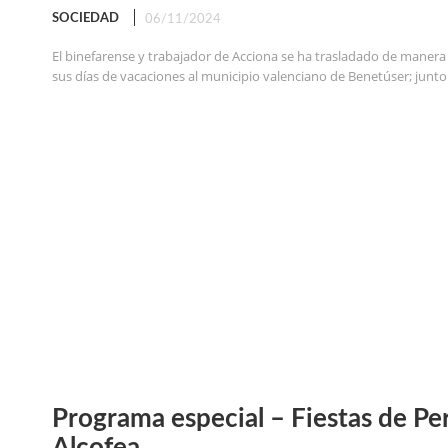
SOCIEDAD
06/11/2024
El binefarense y trabajador de Acciona se ha trasladado de manera
sus días de vacaciones al municipio valenciano de Benetúser; junto 
Programa especial – Fiestas de Per