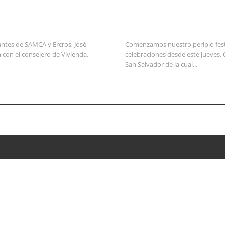
ntes de SAMCA y Ercros, José
Comenzamos nuestro periplo festi
 con el consejero de Vivienda,
celebraciones desde este jueves, 
San Salvador de la cual...
se reúnen con el consejero de Fomento de la DGA para tratar e