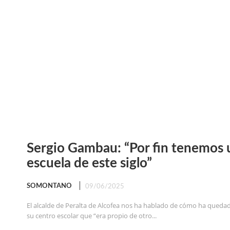
Sergio Gambau: “Por fin tenemos 
escuela de este siglo”
SOMONTANO
09/06/2025
El alcalde de Peralta de Alcofea nos ha hablado de cómo ha queda
su centro escolar que “era propio de otro...