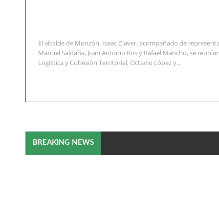
El alcalde de Monzón, Isaac Claver, acompañado de representa
Manuel Saldaña, Juan Antonio Ros y Rafael Mancho, se reunían
Logística y Cohesión Territorial, Octavio López y...
El Ayuntamiento y empresarios 
BREAKING NEWS