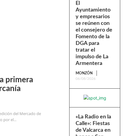
El
Ayuntamiento
y empresarios
se reúnen con
el consejero de
Fomento de la
DGA para
tratar el
impulso de La
Armentera
MONZÓN
la primera
06/08/2026
rcanía
 edición del Mercado de
«La Radio en la
 por el...
Calle»: Fiestas
de Valcarca en