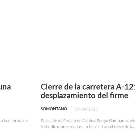
una
Cierre de la carretera A-1
desplazamiento del firme
SOMONTANO
09/04/2025
do la reforma de
El alcalde de Peralta de Alcofea, Sergio Gambau, vuel
reivindicaciones viarias. Lo hace el tras el cierre de la..