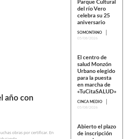
Parque Cultural
del río Vero
celebra su 25
aniversario
SOMONTANO
05/08/2026
El centro de
salud Monzón
Urbano elegido
para la puesta
en marcha de
«TuCitaSALUD»
el año con
CINCA MEDIO
05/08/2026
Abierto el plazo
uchas obras por certificar. En
de inscripción
abajando...