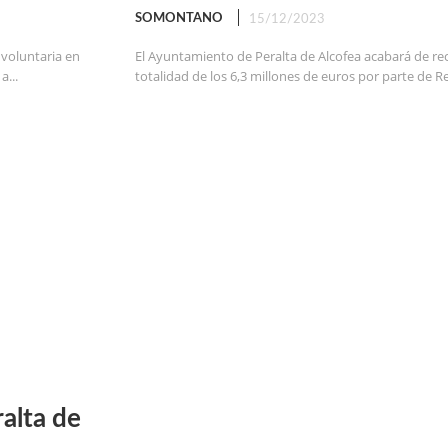
SOMONTANO
15/12/2023
 voluntaria en
El Ayuntamiento de Peralta de Alcofea acabará de rec
a...
totalidad de los 6,3 millones de euros por parte de Rep
alta de