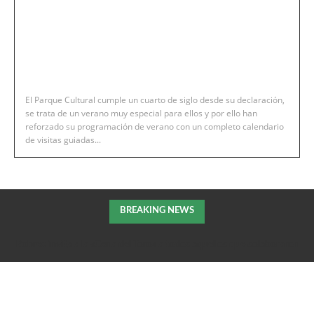
El Parque Cultural cumple un cuarto de siglo desde su declaración,
se trata de un verano muy especial para ellos y por ello han
reforzado su programación de verano con un completo calendario
de visitas guiadas...
BREAKING NEWS
Robres invita a la «Cena del Toro» a todos aquellos que colaboraron
en la extición del incendio