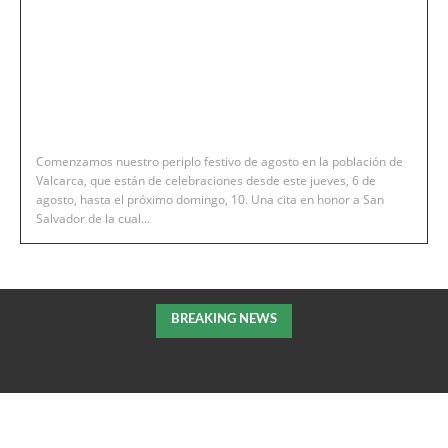
Comenzamos nuestro periplo festivo de agosto en la población de
Valcarca, que están de celebraciones desde este jueves, 6 de
agosto, hasta el próximo domingo, 10. Una cita en honor a San
Salvador de la cual...
BREAKING NEWS
El Ayuntamiento y empresarios se reúnen con el consejero de
Fomento de la DGA para tratar el impulso de La Armentera