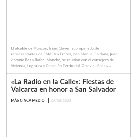
El alcalde de Monzón, Isaac Claver, acompañado de
representantes de SAMCA y Ercros, José Manuel Saldaña, Juan
Antonio Ros y Rafael Mancho, se reunían con el consejero de
Vivienda, Logística y Cohesión Territorial, Octavio López y...
«La Radio en la Calle»: Fiestas de
Valcarca en honor a San Salvador
MÁS CINCA MEDIO
06/08/2026