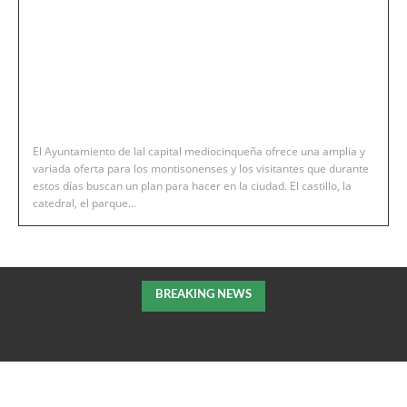
El Ayuntamiento de lal capital mediocinqueña ofrece una amplia y
variada oferta para los montisonenses y los visitantes que durante
estos días buscan un plan para hacer en la ciudad. El castillo, la
catedral, el parque...
BREAKING NEWS
Las pasarelas de Montfalcó cerradas al público tras la tormenta de
la pasada noche