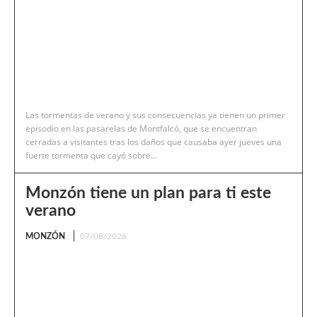
Las tormentas de verano y sus consecuencias ya tienen un primer
episodio en las pasarelas de Montfalcó, que se encuentran
cerradas a visitantes tras los daños que causaba ayer jueves una
fuerte tormenta que cayó sobre...
Monzón tiene un plan para ti este
verano
MONZÓN
07/08/2026