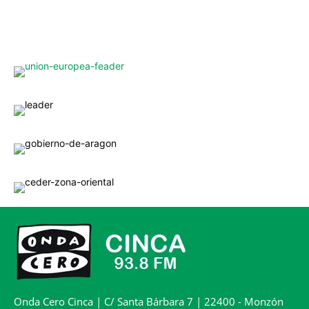
Onda Cero Cinca | C/ Santa Bárbara 7 | 22400 - Monzón