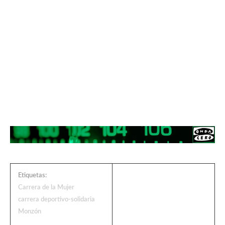
Etiquetas:
Carrera de la Mujer
carrera deportivo-solidaria
Monzón