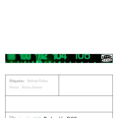
Etiquetas:
Belinda Pallas
Ferma
Ferma Innova