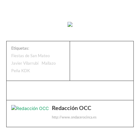
Etiquetas:
Fiestas de San Mateo
Javier Vilarrubí
Mallazo
Peña KDK
Redacción OCC
http://www.ondacerocinca.es