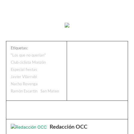
Etiquetas:
"Los que no querían"
Club ciclista Monzón
Especial fiestas
Javier Vilarrubí
Nacho Revenga
Ramón Escartín
San Mateo
Redacción OCC