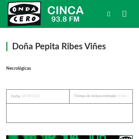
Doña Pepita Ribes Viñes
Necrológicas
28/09/2022
Tiempo de lectura estimado:
0
min.
Fecha: