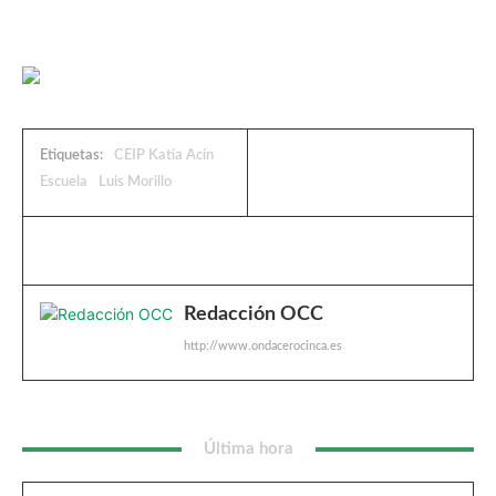
Etiquetas:
CEIP Katia Acín
Escuela
Luis Morillo
Redacción OCC
http://www.ondacerocinca.es
Última hora