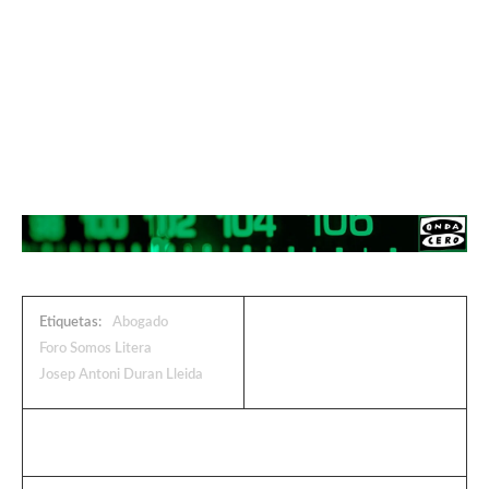
Etiquetas:
Abogado
Foro Somos Litera
Josep Antoni Duran Lleida