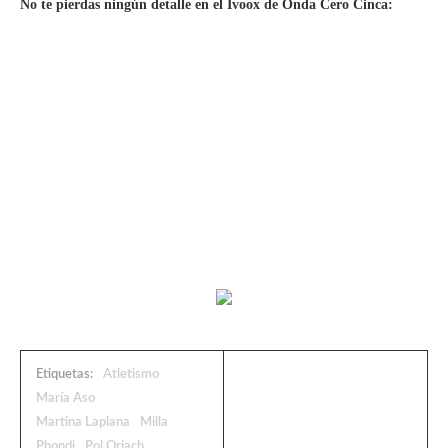
No te pierdas ningún detalle en el Ivoox de Onda Cero Cinca:
Etiquetas:
Atletismo
María Aso
Martina Laplana
Milla
Phondi
Pol Oriach