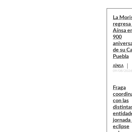
La Mor
regresa
Aínsa en
900
anivers
de su C
Puebla
AÍNSA
09/08/202
Fraga
coordin
con las
distinta
entidade
jornada 
eclipse