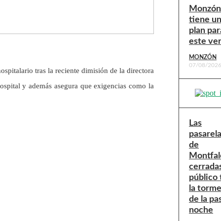
Monzón
tiene u
plan par
este ve
MONZÓN
07/08/202
pitalario tras la reciente dimisión de la directora
e hospital y además asegura que exigencias como la
Las
pasarel
de
Montfal
cerradas
público 
la torm
de la pa
noche