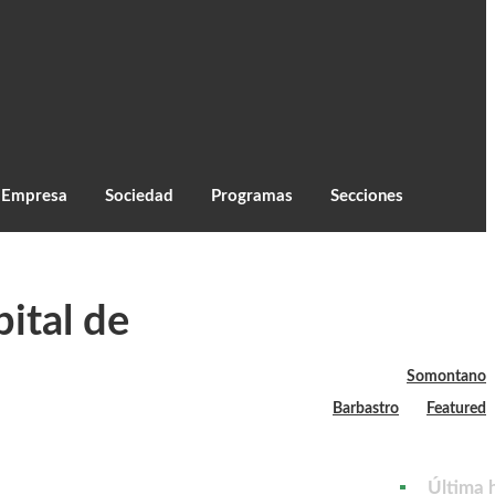
C
28.2
Monzón
Empresa
Sociedad
Programas
Secciones
ital de
Somontano
Barbastro
Featured
Última 