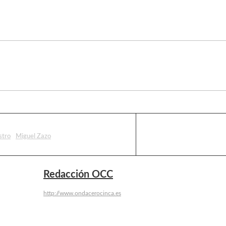
stro
Miguel Zazo
Redacción OCC
http://www.ondacerocinca.es