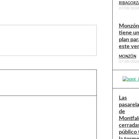
RIBAGORZ
07/08/202
Monzón
tiene u
plan par
este ve
MONZÓN
07/08/202
Las
pasarel
de
Montfal
cerradas
público 
la torm