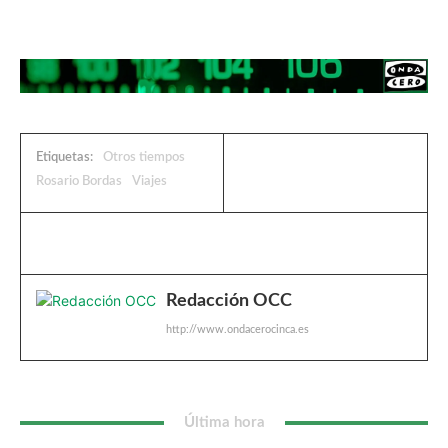
Etiquetas:
Otros tiempos
Rosario Bordas
Viajes
Redacción OCC
http://www.ondacerocinca.es
Última hora