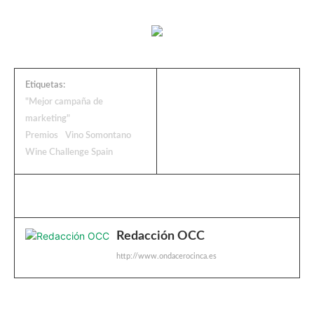
Etiquetas:
"Mejor campaña de
marketing"
Premios
Vino Somontano
Wine Challenge Spain
Redacción OCC
http://www.ondacerocinca.es