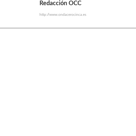
Redacción OCC
http://www.ondacerocinca.es