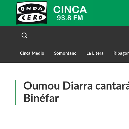
Cinca Medio
Somontano
La Litera
Ribagor
Oumou Diarra cantará
Binéfar