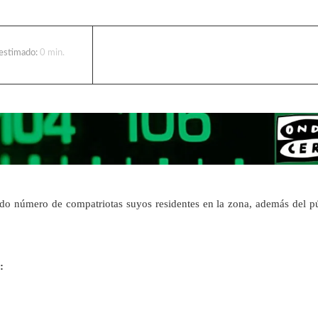
 estimado:
0
min.
rido número de compatriotas suyos residentes en la zona, además del p
a: