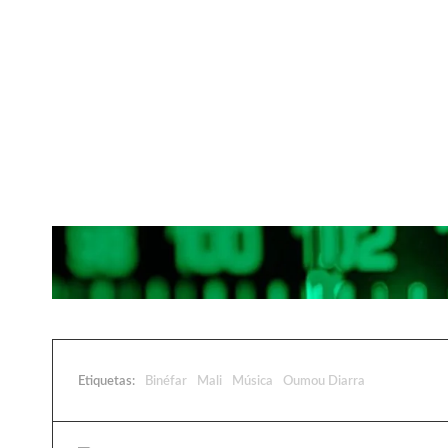
Etiquetas:
Binéfar
Mali
Música
Oumou Diarra