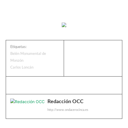
Etiquetas:
Belén Monumental de
Monzón
Carlos Loncán
Redacción OCC
http://www.ondacerocinca.es