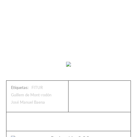
Etiquetas:
FITUR
Guillem de Mont-rodón
José Manuel Baena