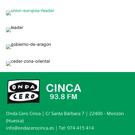
Onda Cero Cinca | C/ Santa Bárbara 7 | 22400 - Monzón
(Huesca)
info@ondacerocinca.es | Tel: 974 415 414