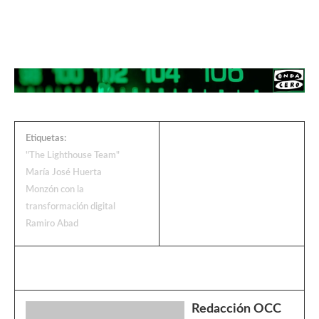
Etiquetas:
"The Lighthouse Team"
María José Huerta
Monzón con la
transformación digital
Ramiro Abad
Redacción OCC