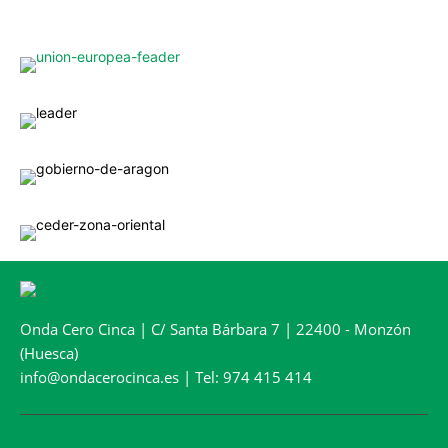
Onda Cero Cinca | C/ Santa Bárbara 7 | 22400 - Monzón
(Huesca)
info@ondacerocinca.es | Tel: 974 415 414