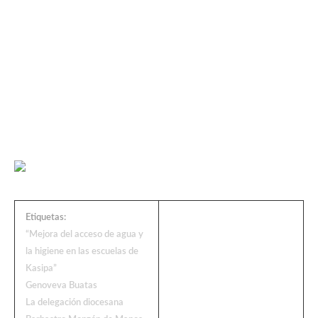
Etiquetas:
“Mejora del acceso de agua y
la higiene en las escuelas de
Kasipa”
Genoveva Buatas
La delegación diocesana