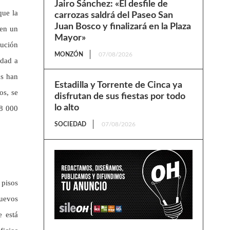
Jairo Sánchez: «El desfile de
que la
carrozas saldrá del Paseo San
Juan Bosco y finalizará en la Plaza
 en un
Mayor»
tución
MONZÓN
07/08/2026
idad a
ús han
Estadilla y Torrente de Cinca ya
os, se
disfrutan de sus fiestas por todo
lo alto
48 000
SOCIEDAD
07/08/2026
 pisos
nuevos
e está