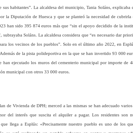
de sus habitantes”. La alcaldesa del municipio, Tania Soláns, explicaba 
por la Diputación de Huesca y que se planteó la necesidad de cubrirla
023 han sido 395 874 euros más que “sin el apoyo decidido de la insti
”, subrayaba Soláns. La alcaldesa considera que “es necesario dar prior
para los vecinos de los pueblos”. Solo en el último año 2022, en Espl
Además de la pista polideportiva en la que se han invertido 93 000 eur
e han ejecutado los muros del cementerio municipal por importe de 
lón municipal con otros 33 000 euros.
lan de Vivienda de DPH; merced a las mismas se han adecuado varios
mor del interés que suscita el alquiler a pagar. Los residentes son 
que llega a Esplús: «Precisamente nuestro pueblo es uno de los qu