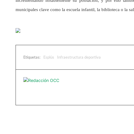
incrementando notablemente su población, y por ello tambié
municipales clave como la escuela infantil, la biblioteca o la s
Etiquetas:
Esplús
Infraestructura deportiva