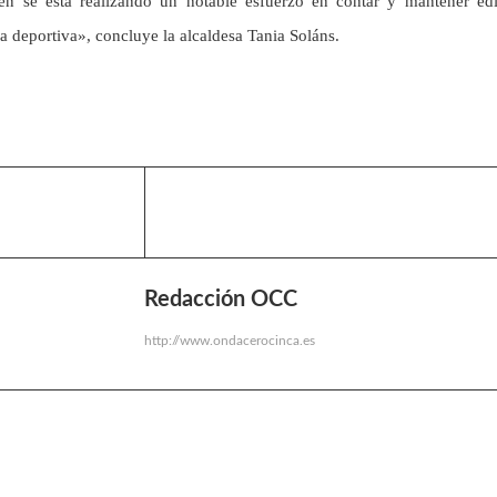
n se está realizando un notable esfuerzo en contar y mantener edi
ala deportiva», concluye la alcaldesa Tania Soláns.
Redacción OCC
http://www.ondacerocinca.es