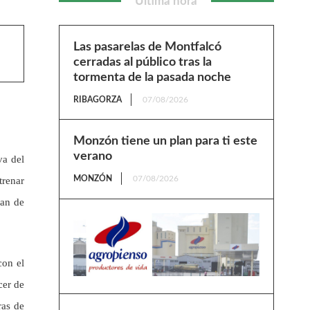
Última hora
Las pasarelas de Montfalcó
cerradas al público tras la
tormenta de la pasada noche
RIBAGORZA
07/08/2026
Monzón tiene un plan para ti este
verano
va del
MONZÓN
07/08/2026
trenar
lan de
con el
cer de
ras de