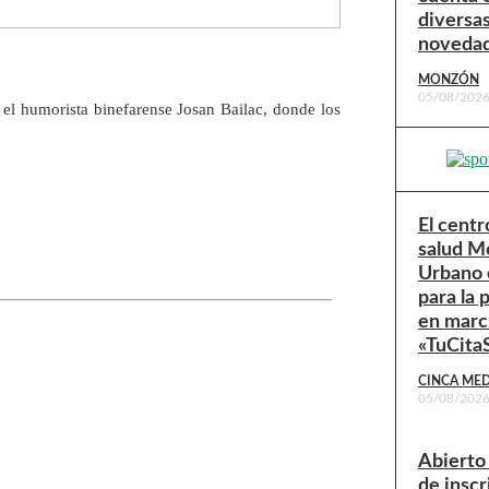
diversa
noveda
MONZÓN
05/08/202
el humorista binefarense Josan Bailac, donde los
El centr
salud M
Urbano 
para la 
en marc
«TuCit
CINCA ME
05/08/202
Abierto 
de inscr