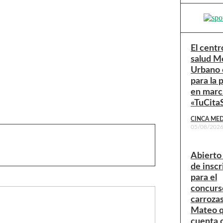
El centr
salud M
Urbano 
para la 
en marc
«TuCit
CINCA ME
05/08/202
Abierto 
de inscr
para el
concurs
carroza
Mateo 
cuenta 