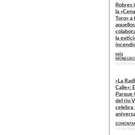
Robres i
la «Cena
Toro» a
aquello
colabor
la extic
incendi
MÁS
MONEGRO
05/08/202
«La Radi
Calle»: E
Parque 
del río 
celebra 
anivers
SOMONTA
05/08/202