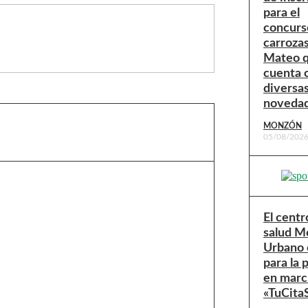
para el
concurs
carroza
Mateo 
cuenta 
diversa
noveda
MONZÓN
05/08/202
El centr
salud M
Urbano 
para la 
en marc
«TuCit