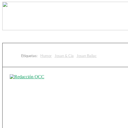
Etiquetas:
Humor
Josan & Cía
Josan Bailac