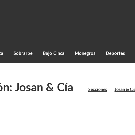
za
Sobrarbe
Bajo Cinca
Monegros
Deportes
n: Josan & Cía
Secciones
Josan & Cí