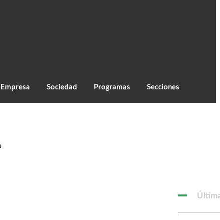
C
27.4
Monzón
Empresa
Sociedad
Programas
Secciones
a
Últim