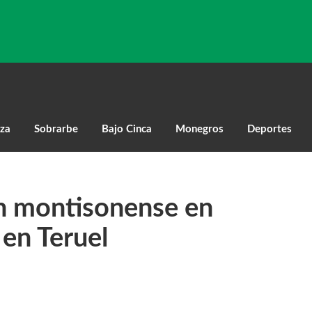
za
Sobrarbe
Bajo Cinca
Monegros
Deportes
n montisonense en
 en Teruel