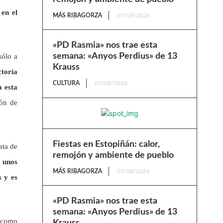
 en el
MÁS RIBAGORZA
07/08/2026
«PD Rasmia» nos trae esta
semana: «Anyos Perdius» de 13
sólo a
Krauss
ctoria
CULTURA
07/08/2026
 esta
ión de
Fiestas en Estopiñán: calor,
ata de
remojón y ambiente de pueblo
o unos
MÁS RIBAGORZA
07/08/2026
s y es
«PD Rasmia» nos trae esta
semana: «Anyos Perdius» de 13
y como
Krauss