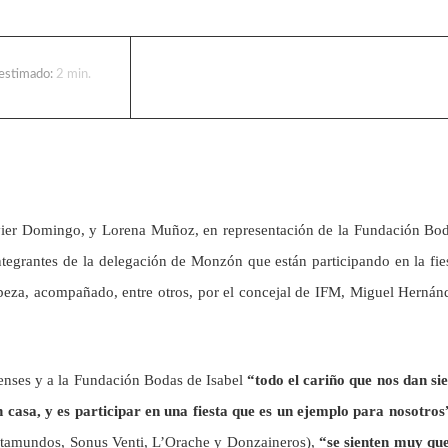
 estimado:
2
min.
avier Domingo, y Lorena Muñoz, en representación de la Fundación Bo
integrantes de la delegación de Monzón que están participando en la fie
cabeza, acompañado, entre otros, por el concejal de IFM, Miguel Hernán
lenses y a la Fundación Bodas de Isabel
“todo el cariño que nos dan s
 casa, y es participar en una fiesta que es un ejemplo para nosotros
Trotamundos, Sonus Venti, L’Orache y Donzaineros),
“se sienten muy que