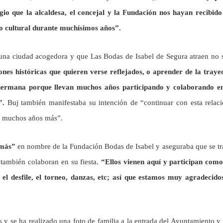
io que la alcaldesa, el concejal y la Fundación nos hayan recibido
 cultural durante muchísimos años”.
e una ciudad acogedora y que Las Bodas de Isabel de Segura atraen no 
ones históricas que quieren verse reflejados, o aprender de la traye
 hermana porque llevan muchos años participando y colaborando en
”.
Buj también manifestaba su intención de “continuar con esta relac
e muchos años más”.
 más”
en nombre de la Fundación Bodas de Isabel y aseguraba que se tr
 también colaboran en su fiesta.
“Ellos vienen aquí y participan com
el desfile, el torneo, danzas, etc; así que estamos muy agradecido
s y se ha realizado una foto de familia a la entrada del Ayuntamiento 