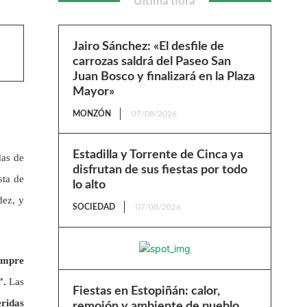
Última hora
Jairo Sánchez: «El desfile de
carrozas saldrá del Paseo San
Juan Bosco y finalizará en la Plaza
Mayor»
MONZÓN
07/08/2026
Estadilla y Torrente de Cinca ya
das de
disfrutan de sus fiestas por todo
sta de
lo alto
dez, y
SOCIEDAD
07/08/2026
iempre
”.
Las
Fiestas en Estopiñán: calor,
ridas
remojón y ambiente de pueblo