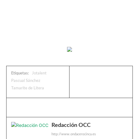
Etiquetas:
Jotalent
Pascual Sánchez
Tamarite de Litera
Redacción OCC
http://www.ondacerocinca.es