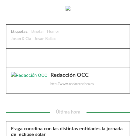
Etiquetas:
Binéfar
Humor
Josan & Cía
Josan Bailac
Redacción OCC
http://www.ondacerocinca.es
Última hora
Fraga coordina con las distintas entidades la jornada
del eclipse solar