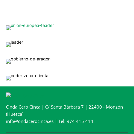
Onda Cero Cinca | C/ Santa Bárbara 7 | 22400 - Monzón
(Huesca)
info@ondacerocinca.es | Tel: 974 415 414