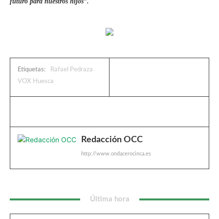
futuro para nuestros hijos”.
Etiquetas:
Rafael Pedraza
VOX Huesca
Redacción OCC
http://www.ondacerocinca.es
Última hora