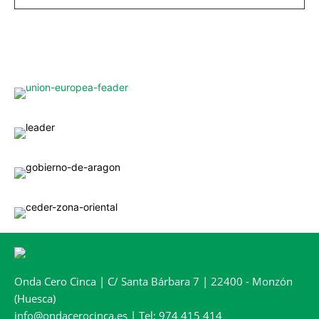
Onda Cero Cinca | C/ Santa Bárbara 7 | 22400 - Monzón
(Huesca)
info@ondacerocinca.es | Tel: 974 415 414