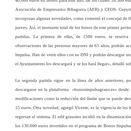
40.000 euros en bonos para este año, de los cuales 16.500 eur
Asociación de Empresarios Ribagorza (AER) y CEOS- Cepyme 
incorporan algunas novedades, como comentó el concejal de Hac
jueves. Así, el montante total de los bonos de este primer peri
partidas. La primera de ellas, de 1500 euros, se reserva
observaciones de las personas mayores de 65 años, podrán acu
Impulsa. Han de venir ellos con su DNI y podrán descargar un 
el Ayuntamiento los descargará y se los hará llegar», detalló 
La segunda partida sigue en la línea de años anteriores, p
descargarse en la plataforma «bonosimpulsagraus.es» desde e
modificaciones como la reducción del límite que se puede de
15 euros. Otra novedad, agregó Vicente, es la vigencia de los 
regresan al sistema. El edil grausino incidió en la dinamizaci
los 130.000 euros invertidos en el programa de Bonos Impulsa 