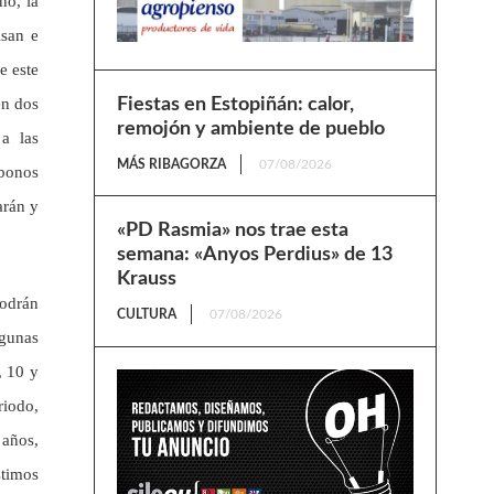
no, la
isan e
e este
en dos
Fiestas en Estopiñán: calor,
remojón y ambiente de pueblo
a las
MÁS RIBAGORZA
07/08/2026
 bonos
arán y
«PD Rasmia» nos trae esta
semana: «Anyos Perdius» de 13
Krauss
podrán
CULTURA
07/08/2026
lgunas
, 10 y
riodo,
 años,
stimos