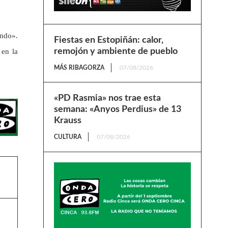
undo».
Fiestas en Estopiñán: calor,
remojón y ambiente de pueblo
 en la
MÁS RIBAGORZA
07/08/2026
«PD Rasmia» nos trae esta
semana: «Anyos Perdius» de 13
Krauss
CULTURA
07/08/2026