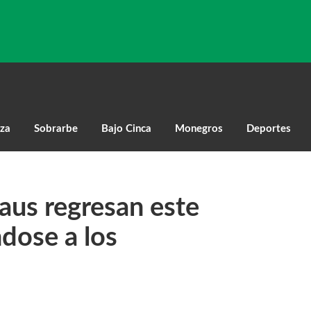
za
Sobrarbe
Bajo Cinca
Monegros
Deportes
aus regresan este
dose a los