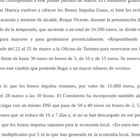
os corresponden a este primer periodo de marzo. El Consistorio grausi
Huesca vuelven a ofrecer los Bonos Impulsa Graus, si bien los rev
ienda y teniente de alcalde, Roque Vicente, durante la presentación d
odo de la temporada, que asciende a un total de 16.500 euros, se divide 
 para mayores y para gestionarse presencialmente. «Respondiendo 
dir del 22 al 25 de marzo a la Oficina de Turismo para reservarse sus
límite de hasta 30 euros en bonos de 5, de 10 y de 15 euros. Se reserv
sobre este cambio que pretende llegar a un mayor número de vecinos.
or lo que los bonos impulsa restantes, por valor de 15.000 euros, 
l 28 marzo a las 10 horas. El Consistorio ha incorporado también a
scargar con un mismo DNI que pasa de 50 a 40 euros en bonos de 2, 5
bonos que se reduce de 10 a 7 días y, si no se han descargado en ese pe
ón que los bonos impulsa suponen para la economía local. «En estos tres
multiplicados por 5 es lo que han generado en la economía local. Insi