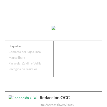
Etiquetas:
Comarca del Bajo Cinca
Marco Ibarz
Pasarela: Zaidín y Velilla
Recogida de residuos
Redacción OCC
http://www.ondacerocinca.es