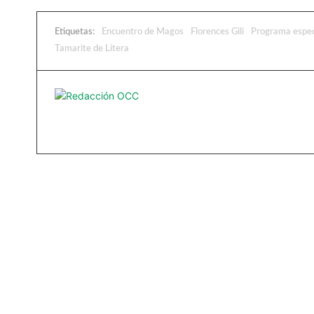
Etiquetas:
Encuentro de Magos
Florences Gili
Programa espec
Tamarite de Litera