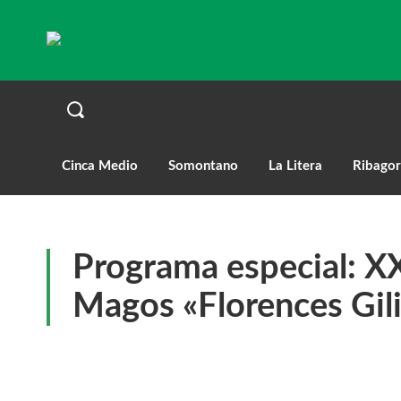
Cinca Medio
Somontano
La Litera
Ribagor
Programa especial: X
Magos «Florences Gil