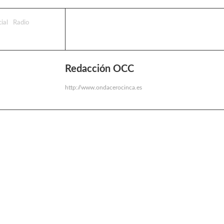
ial
Radio
Redacción OCC
http://www.ondacerocinca.es