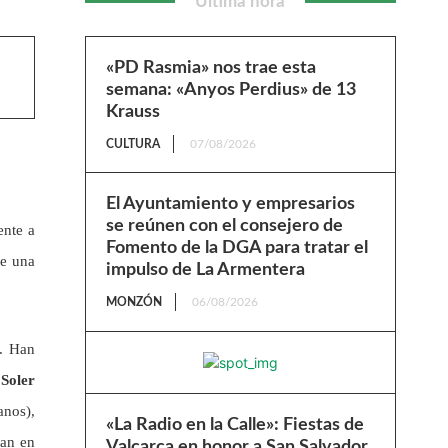
Última hora
«PD Rasmia» nos trae esta
semana: «Anyos Perdius» de 13
Krauss
CULTURA
07/08/2026
El Ayuntamiento y empresarios
se reúnen con el consejero de
ente a
Fomento de la DGA para tratar el
de una
impulso de La Armentera
MONZÓN
06/08/2026
. Han
Soler
anos),
«La Radio en la Calle»: Fiestas de
pan en
Valcarca en honor a San Salvador