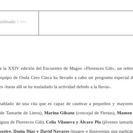
 estimado:
1
min.
ge la XXIV edición del Encuentro de Magos «Florences Gili», un refer
el equipo de Onda Cero Cinca ha llevado a cabo un programa especial 
-hasta allí se ha trasladado la actividad debido a la lluvia-.
hablado de una cita que es capaz de cautivar a pequeños y mayores
de Tamarite de Litera),
Marina Gilsanz
(concejal de Fiestas),
Mamen 
igura de Florences Gili),
Celia Vilanova y Álvaro Pla
(jóvenes tamarit
sastre, Dania Díaz y David Navares
(magos e ilusionistas que partici