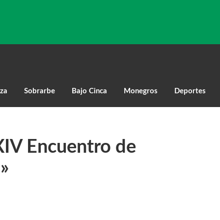
za
Sobrarbe
Bajo Cinca
Monegros
Deportes
XIV Encuentro de
i»