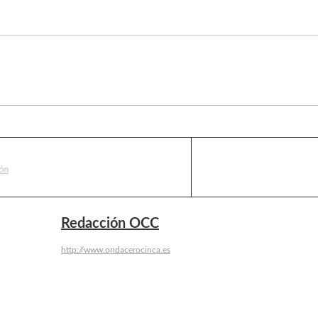
ón
Redacción OCC
http://www.ondacerocinca.es