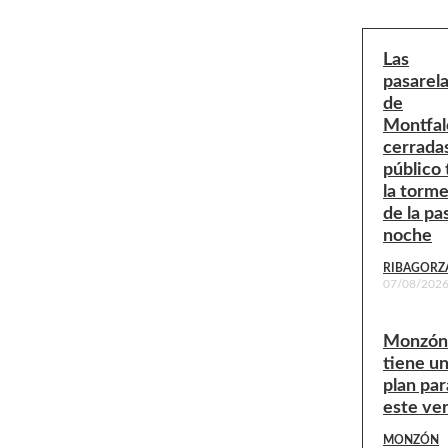
Las
pasarel
de
Montfal
cerradas
público 
la torm
de la pa
noche
RIBAGORZ
07/08/202
Monzón
tiene u
plan par
este ve
MONZÓN