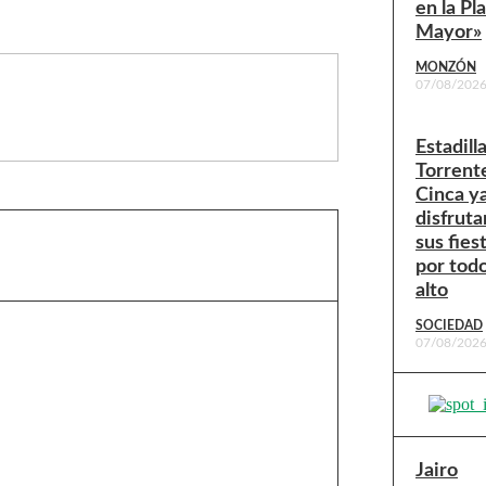
en la Pl
Mayor»
MONZÓN
07/08/202
Estadill
Torrent
Cinca y
disfruta
sus fies
por todo
alto
SOCIEDAD
07/08/202
Jairo