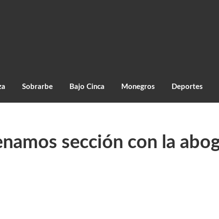
za
Sobrarbe
Bajo Cinca
Monegros
Deportes
enamos sección con la abog