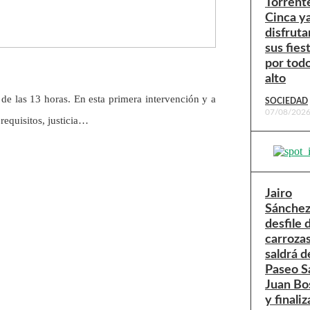
Torrent
Cinca y
disfruta
sus fies
por todo
alto
de las 13 horas. En esta primera intervención y a
SOCIEDAD
07/08/202
requisitos, justicia…
Jairo
Sánchez:
desfile 
carroza
saldrá d
Paseo S
Juan Bo
y finaliz