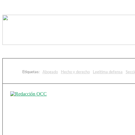
Etiquetas:
Abogado
Hecho y derecho
Legitima defensa
Secci