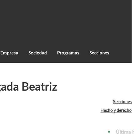
C
27.1
Monzón
Empresa
Sociedad
Programas
Secciones
ada Beatriz
Secciones
Hecho y derecho
Última 