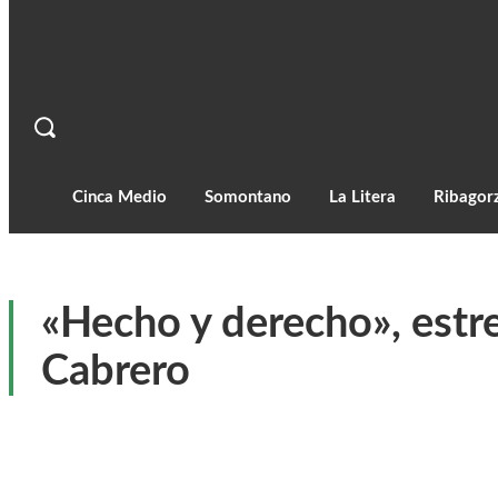
Cinca Medio
Somontano
La Litera
Ribagor
«Hecho y derecho», estr
Cabrero