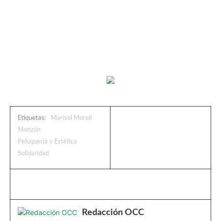
Etiquetas:
Marisol Morell
Monzón
Peluquería y Estética
Solidaridad
Redacción OCC