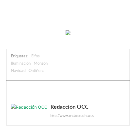
Etiquetas:
Elfos
Iluminación
Monzón
Navidad
Ontiñena
Redacción OCC
http://www.ondacerocinca.es