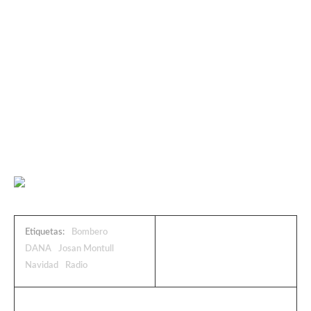
Etiquetas:
Bombero
DANA
Josan Montull
Navidad
Radio