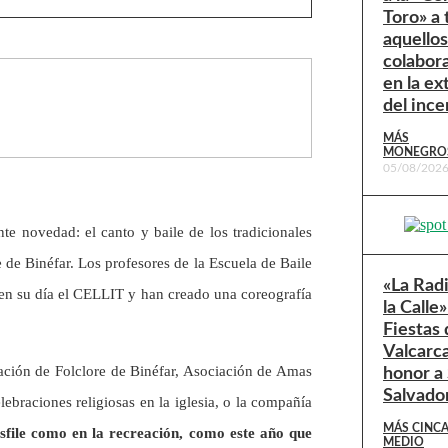
Toro» a
aquello
colabor
en la ex
del ince
MÁS
MONEGRO
05/08/202
te novedad: el canto y baile de los tradicionales
 de Binéfar. Los profesores de la Escuela de Baile
«La Rad
en su día el CELLIT y han creado una coreografía
la Calle»
Fiestas 
Valcarc
ciación de Folclore de Binéfar, Asociación de Amas
honor a
Salvado
ebraciones religiosas en la iglesia, o la compañía
MÁS CINC
file como en la recreación, como este año que
MEDIO