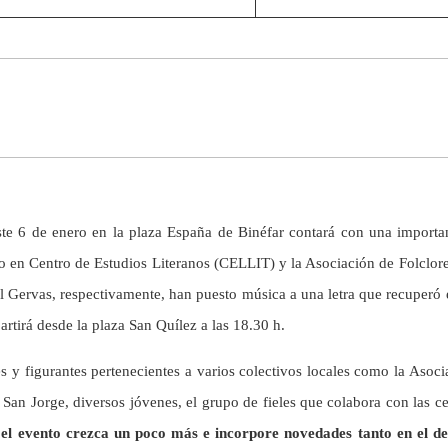
este 6 de enero en la plaza España de Binéfar contará con una importan
do en Centro de Estudios Literanos (CELLIT) y la Asociación de Folclore
 Gervas, respectivamente, han puesto música a una letra que recuperó 
artirá desde la plaza San Quílez a las 18.30 h.
es y figurantes pertenecientes a varios colectivos locales como la Aso
an Jorge, diversos jóvenes, el grupo de fieles que colabora con las cel
l evento crezca un poco más e incorpore novedades tanto en el des