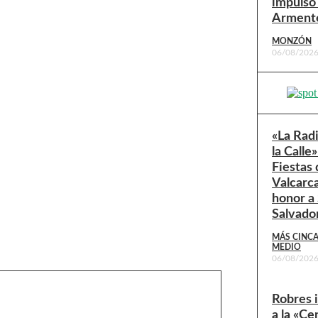
impulso
Arment
MONZÓN
06/08/202
«La Rad
la Calle»
Fiestas 
Valcarc
honor a
Salvado
MÁS CINC
MEDIO
06/08/202
Robres 
a la «Ce