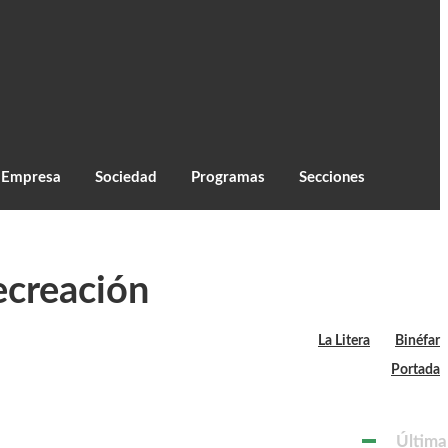
C
26.3
Monzón
Empresa
Sociedad
Programas
Secciones
recreación
La Litera
Binéfar
Portada
Última