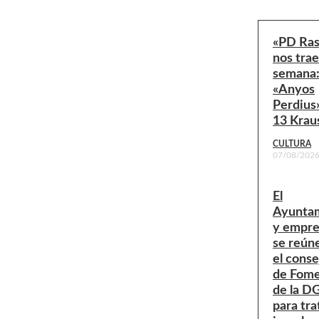
«PD Ra
nos trae
semana
«Anyos
Perdius
13 Krau
CULTURA
07/08/202
El
Ayunta
y empre
se reún
el conse
de Fom
de la D
para tra