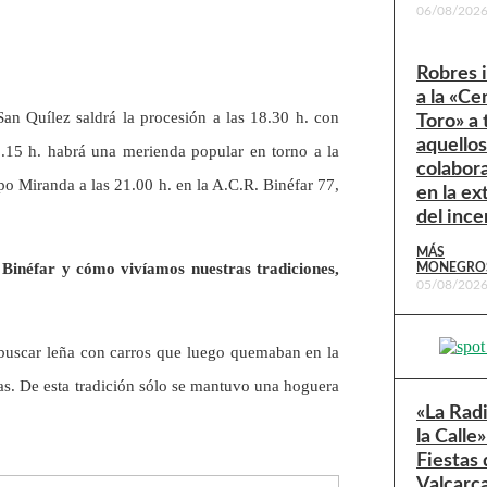
06/08/202
Robres 
a la «Ce
San Quílez saldrá la procesión a las 18.30 h. con
Toro» a
aquello
19.15 h. habrá una merienda popular en torno a la
colabor
po Miranda a las 21.00 h. en la A.C.R. Binéfar 77,
en la ex
del ince
MÁS
 Binéfar y cómo vivíamos nuestras tradiciones,
MONEGRO
05/08/202
a buscar leña con carros que luego quemaban en la
sas. De esta tradición sólo se mantuvo una hoguera
«La Rad
la Calle»
Fiestas 
Valcarc