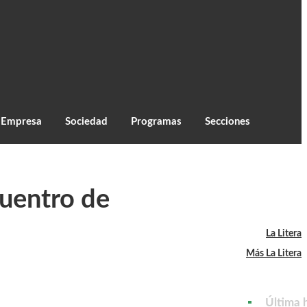
C
33.5
Monzón
Empresa
Sociedad
Programas
Secciones
cuentro de
La Litera
Más La Litera
Última 