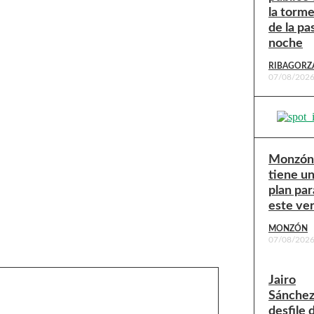
la torm
de la pa
noche
RIBAGORZ
07/08/202
Monzón
tiene u
plan par
este ve
MONZÓN
07/08/202
Jairo
Sánchez:
desfile 