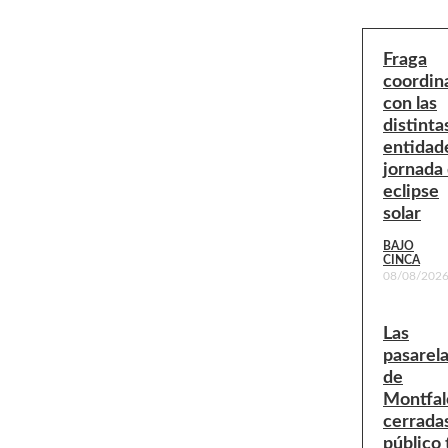
Fraga
coordin
con las
distinta
entidade
jornada 
eclipse
solar
BAJO
CINCA
08/08/202
Las
pasarel
de
Montfal
cerradas
público 