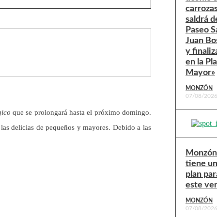
carroza
saldrá d
Paseo S
Juan Bo
y finaliz
en la Pl
Mayor»
MONZÓN
07/08/202
ico
que se prolongará hasta el próximo domingo.
 las delicias de pequeños y mayores. Debido a las
Monzón
tiene u
plan par
este ve
MONZÓN
07/08/202