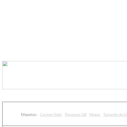
Etiquetas:
Carmen Soler
Florences Gili
Magos
Tamarite de Li