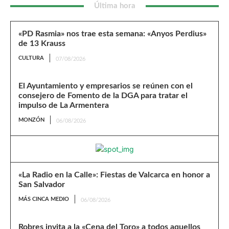
Última hora
«PD Rasmia» nos trae esta semana: «Anyos Perdius»
de 13 Krauss
CULTURA
07/08/2026
El Ayuntamiento y empresarios se reúnen con el
consejero de Fomento de la DGA para tratar el
impulso de La Armentera
MONZÓN
06/08/2026
«La Radio en la Calle»: Fiestas de Valcarca en honor a
San Salvador
MÁS CINCA MEDIO
06/08/2026
Robres invita a la «Cena del Toro» a todos aquellos