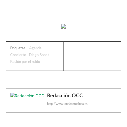
Etiquetas:
Agenda
Concierto
Diego Bonet
Pasión por el ruido
Redacción OCC
http://www.ondacerocinca.es