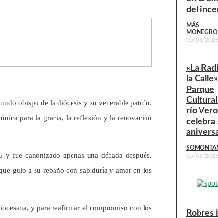
del ince
MÁS
MONEGRO
05/08/202
«La Rad
la Calle»
Parque
Cultural
undo obispo de la diócesis y su venerable patrón.
río Vero
nica para la gracia, la reflexión y la renovación
celebra 
anivers
SOMONTA
126 y fue canonizado apenas una década después.
05/08/202
 que guio a su rebaño con sabiduría y amor en los
 diocesana, y para reafirmar el compromiso con los
Robres 