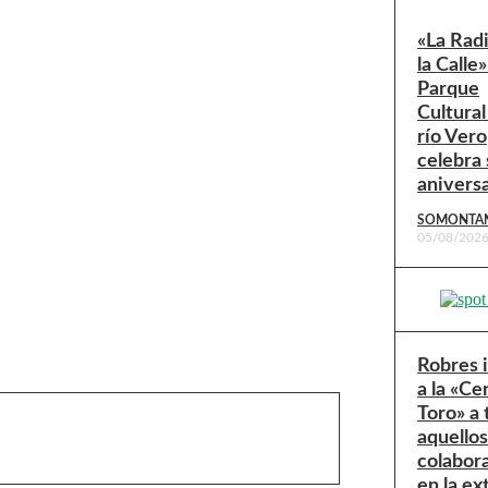
«La Rad
la Calle»
Parque
Cultural
río Vero
celebra 
anivers
SOMONTA
05/08/202
Robres 
a la «Ce
Toro» a
aquello
colabor
en la ex