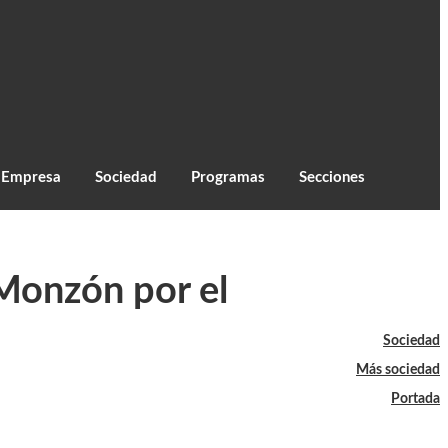
C
21.6
Monzón
Empresa
Sociedad
Programas
Secciones
-Monzón por el
Sociedad
Más sociedad
Portada