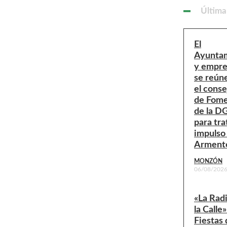
Última
El
Ayunta
y empre
se reún
el conse
de Fom
de la D
para tra
impulso
Arment
MONZÓN
06/08/202
«La Rad
la Calle»
Fiestas 