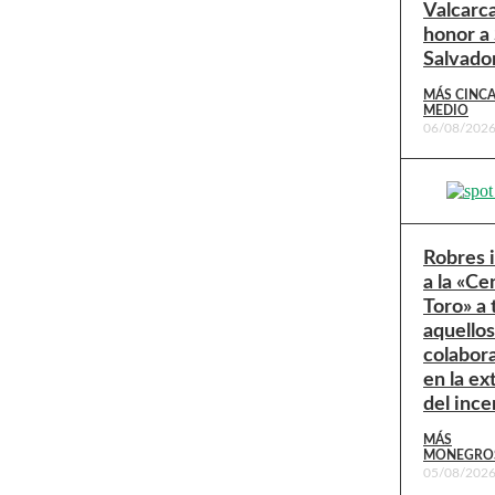
Valcarc
honor a
Salvado
MÁS CINC
MEDIO
06/08/202
Robres 
a la «Ce
Toro» a
aquello
colabor
en la ex
del ince
MÁS
MONEGRO
05/08/202